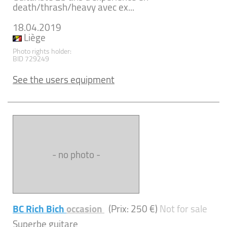
death/thrash/heavy avec ex...
18.04.2019
Liège
Photo rights holder:
BID 729249
See the users equipment
- no photo -
BC Rich Bich
occasion
(Prix: 250 €)
Not for sale
Superbe guitare