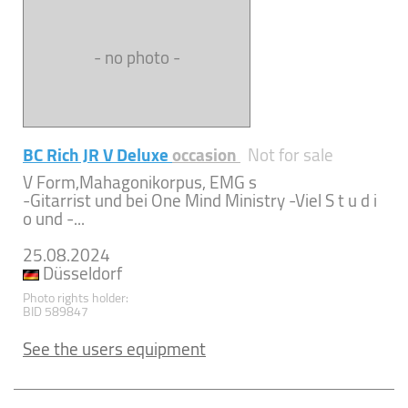
- no photo -
BC Rich JR V Deluxe
occasion
Not for sale
V Form,Mahagonikorpus, EMG s
-Gitarrist und bei One Mind Ministry -Viel S t u d i
o und -...
25.08.2024
Düsseldorf
Photo rights holder:
BID 589847
See the users equipment