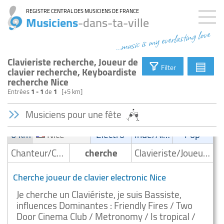
REGISTRE CENTRAL DES MUSICIENS DE FRANCE
Musiciens
-dans-ta-ville
...music is my everlasting love
Clavieriste recherche, Joueur de
▤
Filter
clavier recherche, Keyboardiste
recherche Nice
Entrées
1 - 1
de
1
[+5 km]
Musiciens pour une fête
0 km
Nice
Electro
Indé/Alternatif
Pop
Chanteur/Chanteuse
cherche
Clavieriste/Joueur de clavier/Keyboardiste
Cherche joueur de clavier electronic Nice
Je cherche un Claviériste, je suis Bassiste,
influences Dominantes : Friendly Fires / Two
Door Cinema Club / Metronomy / Is tropical /