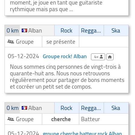
moment, je joue en tant que guitariste
rythmique mais pas que ...
0 km
Alban
Rock
Reggae/Ragga/Dub
Ska
Groupe
se présente
05-12-2024
Groupe rock! Alban
4×
Nous sommes cinq personnes de vingt-trois à
quarante-huit ans. Nous nous retrouvons
régulièrement pour partager de bons moments
et cocréer un petit set de compos.
0 km
Alban
Rock
Reggae/Ragga/Dub
Ska
Groupe
cherche
Batteur
05-12-2024
groupe cherche batteur rock Alban