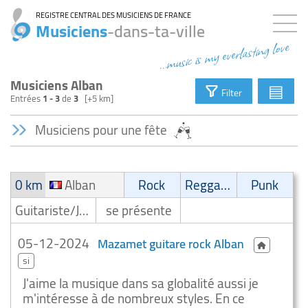
REGISTRE CENTRAL DES MUSICIENS DE FRANCE
Musiciens
-dans-ta-ville
...music is my everlasting love
Musiciens Alban
▤
Filter
Entrées
1 - 3
de
3
[+5 km]
Musiciens pour une fête
0 km
Alban
Rock
Reggae/Ragga/Dub
Punk
Guitariste/Joueur de guitare
se présente
05-12-2024
Mazamet guitare rock Alban
si
J'aime la musique dans sa globalité aussi je
m'intéresse à de nombreux styles. En ce