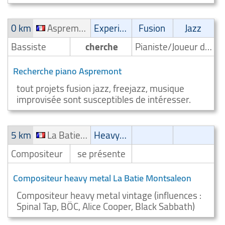
0 km
Aspremont
Experimental
Fusion
Jazz
Bassiste
cherche
Pianiste/Joueur de piano
Recherche piano Aspremont
tout projets fusion jazz, freejazz, musique
improvisée sont susceptibles de intéresser.
5 km
La Batie Montsaleon
Heavy-Metal
Compositeur
se présente
Compositeur heavy metal La Batie Montsaleon
Compositeur heavy metal vintage (influences :
Spinal Tap, BÖC, Alice Cooper, Black Sabbath)