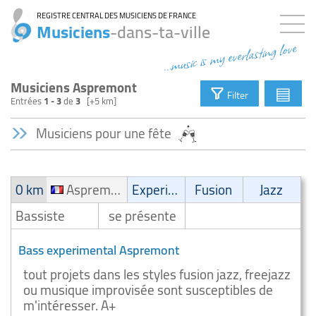
REGISTRE CENTRAL DES MUSICIENS DE FRANCE
Musiciens
-dans-ta-ville
...music is my everlasting love
Musiciens Aspremont
▤
Filter
Entrées
1 - 3
de
3
[+5 km]
Musiciens pour une fête
0 km
Aspremont
Experimental
Fusion
Jazz
Bassiste
se présente
Bass experimental Aspremont
tout projets dans les styles fusion jazz, freejazz
ou musique improvisée sont susceptibles de
m'intéresser. A+