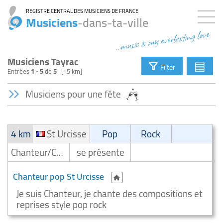
REGISTRE CENTRAL DES MUSICIENS DE FRANCE
Musiciens
-dans-ta-ville
...music is my everlasting love
Musiciens Tayrac
▤
Filter
Entrées
1 - 5
de
5
[+5 km]
Musiciens pour une fête
4 km
St Urcisse
Pop
Rock
Chanteur/Chanteuse
se présente
Chanteur pop St Urcisse
Je suis Chanteur, je chante des compositions et
reprises style pop rock