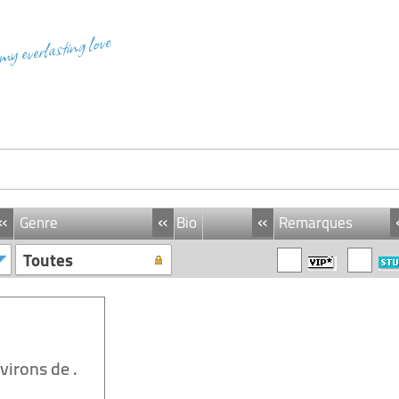
 my everlasting love
«
«
«
Genre
Bio
Remarques
Toutes
nvirons de
.