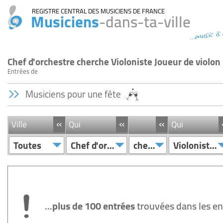
REGISTRE CENTRAL DES MUSICIENS DE FRANCE
Musiciens
-dans-ta-ville
...music is
Chef d'orchestre cherche Violoniste Joueur de violon
Entrées
de
Musiciens pour une fête
«
«
«
Ville
Qui
Qui
Toutes
Chef d'orchestre
cherche
Violoniste/Joueur de violon
...
plus de 100 entrées
trouvées dans les e