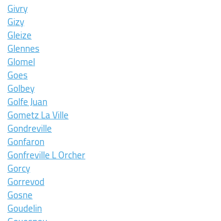
Givry
Gizy
Gleize
Glennes
Glomel
Goes
Golbey
Golfe Juan
Gometz La Ville
Gondreville
Gonfaron
Gonfreville L Orcher
Gorcy
Gorrevod
Gosne
Goudelin