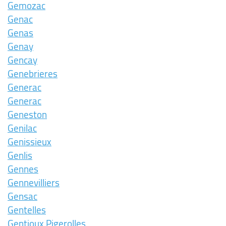
Gemozac
Genac
Genas
Genay
Gencay
Genebrieres
Generac
Generac
Geneston
Genilac
Genissieux
Genlis
Gennes
Gennevilliers
Gensac
Gentelles
Gentioux Pigerolles