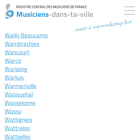
REGISTRE CENTRAL DES MUSICIENS DE FRANCE
Musiciens
-dans-ta-ville
...music is my everlasting love
Wailly Beaucamp
Wambrechies
Wancourt
Warcq
Warlaing
Warluis
Warmeriville
Wasquehal
Wasselonne
Wassy
Wattignies
Wattrelos
Wattwiller