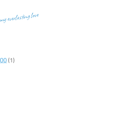
 my everlasting love
400
(1)