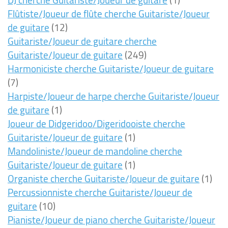
DJ cherche Guitariste/Joueur de guitare
(1)
Flûtiste/Joueur de flûte cherche Guitariste/Joueur
de guitare
(12)
Guitariste/Joueur de guitare cherche
Guitariste/Joueur de guitare
(249)
Harmoniciste cherche Guitariste/Joueur de guitare
(7)
Harpiste/Joueur de harpe cherche Guitariste/Joueur
de guitare
(1)
Joueur de Didgeridoo/Digeridooiste cherche
Guitariste/Joueur de guitare
(1)
Mandoliniste/Joueur de mandoline cherche
Guitariste/Joueur de guitare
(1)
Organiste cherche Guitariste/Joueur de guitare
(1)
Percussionniste cherche Guitariste/Joueur de
guitare
(10)
Pianiste/Joueur de piano cherche Guitariste/Joueur