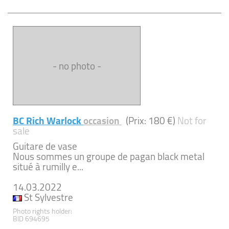
- no photo -
BC Rich Warlock
occasion
(Prix: 180 €)
Not for
sale
Guitare de vase
Nous sommes un groupe de pagan black metal
situé à rumilly e...
14.03.2022
St Sylvestre
Photo rights holder:
BID 694695