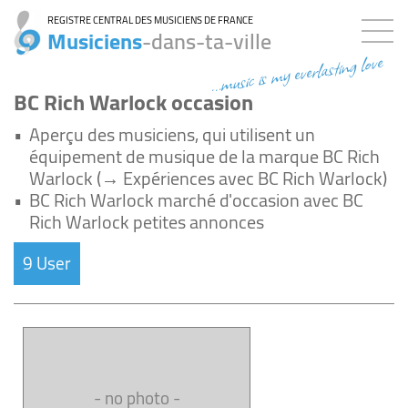
REGISTRE CENTRAL DES MUSICIENS DE FRANCE
Musiciens
-dans-ta-ville
...music is my everlasting love
BC Rich Warlock occasion
•
Aperçu des musiciens, qui utilisent un
équipement de musique de la marque BC Rich
Warlock (→ Expériences avec BC Rich Warlock)
•
BC Rich Warlock marché d'occasion avec BC
Rich Warlock petites annonces
9 User
- no photo -