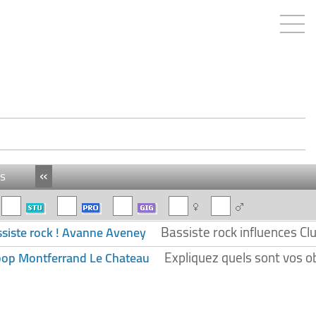
«
s
Bassiste rock influences Cl
siste rock ! Avanne Aveney
Expliquez quels sont vos ob
pop Montferrand Le Chateau