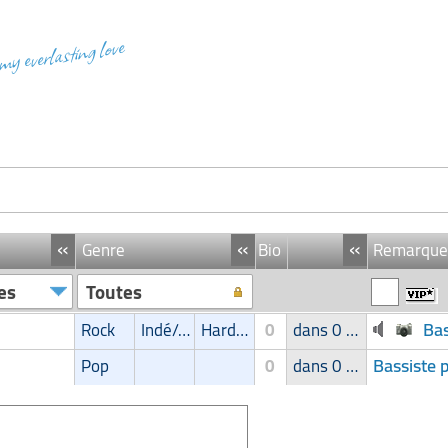
 my everlasting love
«
«
«
Genre
Bio
Remarque
es
Toutes
Bas
Rock
Indé/Alternatif
Hard Rock/Stoner
0
dans 0 groupe
Bassiste 
Pop
0
dans 0 groupe