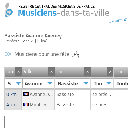
REGISTRE CENTRAL DES MUSICIENS DE FRANCE
Musiciens
-dans-ta-ville
...music is
Bassiste Avanne Aveney
Entrées
1 - 2
de
2
[+5 km]
Musiciens pour une fête
«
«
«
«
km
Ville
Qui
Qui
5
Avanne Aveney
Bassiste
Toutes
Tout
0 km
Avanne Aveney
Bassiste
se présente
4 km
Montferrand Le Chateau
Bassiste
se présente