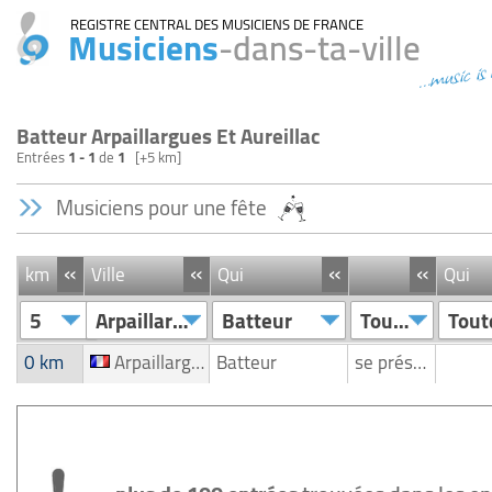
REGISTRE CENTRAL DES MUSICIENS DE FRANCE
Musiciens
-dans-ta-ville
...music is
Batteur Arpaillargues Et Aureillac
Entrées
1 - 1
de
1
[+5 km]
Musiciens pour une fête
«
«
«
«
km
Ville
Qui
Qui
5
Arpaillargues Et Aureillac
Batteur
Toutes
Tout
0 km
Arpaillargues Et Aureillac
Batteur
se présente