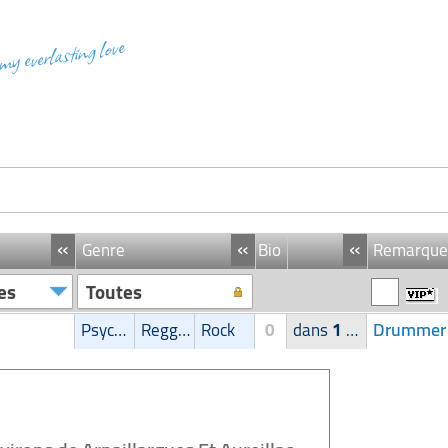
 my everlasting love
«
«
«
Genre
Bio
Remarque
es
Toutes
Drummer p
Psychédélique
Reggae/Ragga/Dub
Rock
0
dans
1
groupe