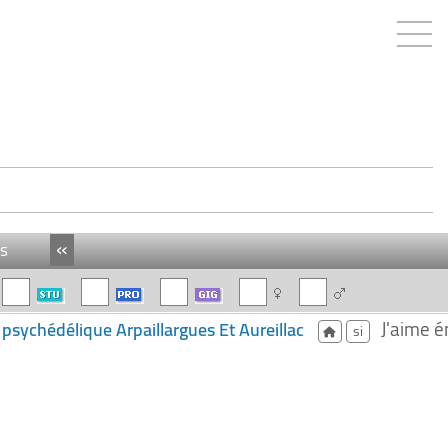
«
s
J'aime é
sychédélique Arpaillargues Et Aureillac
si