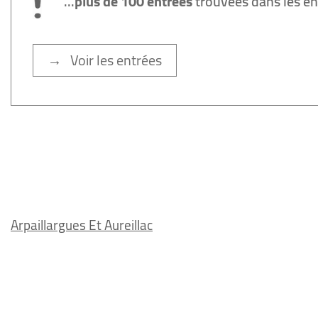
...
plus de 100 entrées
trouvées dans les e
→ Voir les entrées
Arpaillargues Et Aureillac