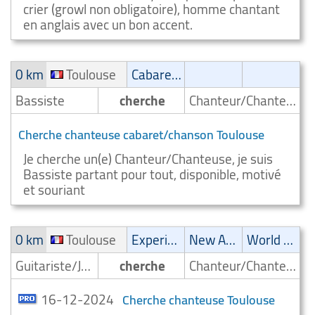
crier (growl non obligatoire), homme chantant
en anglais avec un bon accent.
0 km
Toulouse
Cabaret/Variétés
Bassiste
cherche
Chanteur/Chanteuse
Cherche chanteuse cabaret/chanson Toulouse
Je cherche un(e) Chanteur/Chanteuse, je suis
Bassiste partant pour tout, disponible, motivé
et souriant
0 km
Toulouse
Experimental
New Age
World Music
Guitariste/Joueur de guitare
cherche
Chanteur/Chanteuse
16-12-2024
Cherche chanteuse Toulouse