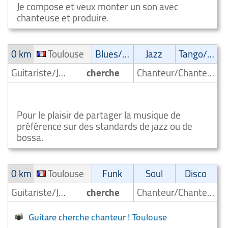
Je compose et veux monter un son avec
chanteuse et produire.
0 km
Toulouse
Blues/Swing
Jazz
Tango/Samba
Guitariste/Joueur de guitare
cherche
Chanteur/Chanteuse
Guitariste blues swing cherche chanteuse Toulouse
Pour le plaisir de partager la musique de
préférence sur des standards de jazz ou de
bossa.
0 km
Toulouse
Funk
Soul
Disco
Guitariste/Joueur de guitare
cherche
Chanteur/Chanteuse
Guitare cherche chanteur ! Toulouse