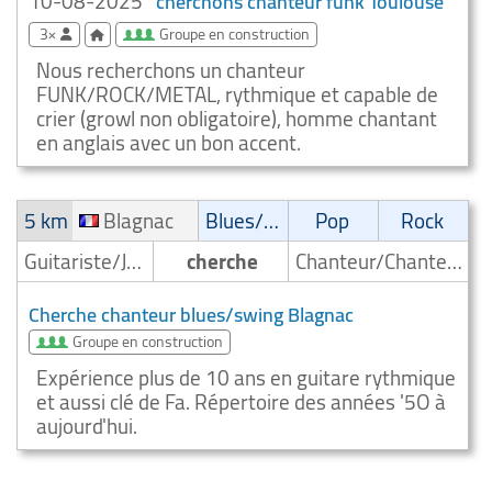
10-08-2025
cherchons chanteur funk Toulouse
3×
Groupe en construction
Nous recherchons un chanteur
FUNK/ROCK/METAL, rythmique et capable de
crier (growl non obligatoire), homme chantant
en anglais avec un bon accent.
5 km
Blagnac
Blues/Swing
Pop
Rock
Guitariste/Joueur de guitare
cherche
Chanteur/Chanteuse
Cherche chanteur blues/swing Blagnac
Groupe en construction
Expérience plus de 10 ans en guitare rythmique
et aussi clé de Fa. Répertoire des années '5O à
aujourd'hui.