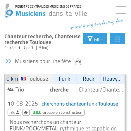
REGISTRE CENTRAL DES MUSICIENS DE FRANCE
Musiciens
-dans-ta-ville
...music is my everlasting love
Chanteur recherche, Chanteuse
▤
Filter
recherche Toulouse
Entrées
1 - 7
de
7
[+5 km]
Musiciens pour une fête
0 km
Toulouse
Funk
Rock
Heavy-Metal
Trio
cherche
Chanteur/Chanteuse
10-08-2025
cherchons chanteur funk Toulouse
3×
Groupe en construction
Nous recherchons un chanteur
FUNK/ROCK/METAL, rythmique et capable de