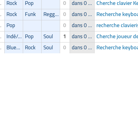
Cherche clavier K
r/Keyboardiste
Rock
Pop
0
dans 0 groupe
Recherche keyboa
r/Keyboardiste
Rock
Funk
Reggae/Ragga/Dub
0
dans 0 groupe
recherche clavier
r/Keyboardiste
Pop
0
dans 0 groupe
Cherche joueur de
r/Keyboardiste
Indé/Alternatif
Pop
Soul
1
dans 0 groupe
Recherche keyboa
r/Keyboardiste
Blues/Swing
Rock
Soul
0
dans 0 groupe