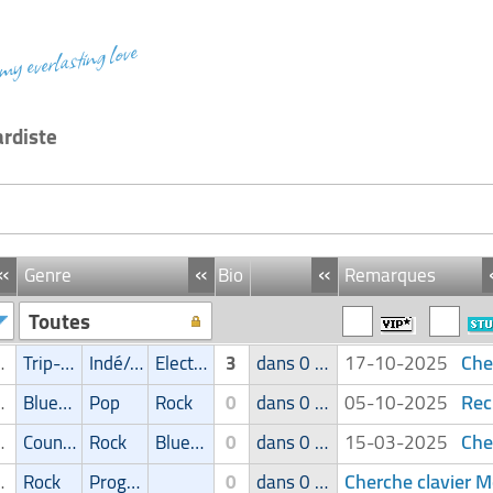
 my everlasting love
ardiste
«
«
«
Genre
Bio
Remarques
Toutes
Che
r/Keyboardiste
Trip-Hop
Indé/Alternatif
Electro
3
dans 0 groupe
17-10-2025
Rec
r/Keyboardiste
Blues/Swing
Pop
Rock
0
dans 0 groupe
05-10-2025
Che
r/Keyboardiste
Country/Bluegrass
Rock
Blues/Swing
0
dans 0 groupe
15-03-2025
Cherche clavier 
r/Keyboardiste
Rock
Progressive
0
dans 0 groupe