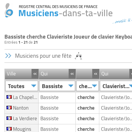
REGISTRE CENTRAL DES MUSICIENS DE FRANCE
Musiciens
-dans-ta-ville
...music is
Bassiste cherche Clavieriste Joueur de clavier Keybo
Entrées
1 - 21
de
21
Musiciens pour une fête
«
«
«
Ville
Qui
Qui
Toutes
Bassiste
cherche
Clavieriste/Joueur de clavier/Keyboardiste
La Chapelle Sur Erdre
Bassiste
cherche
Clavieriste/Joueur de clavie
Nanton
Bassiste
cherche
Clavieriste/Joueur de clavie
La Verdiere
Bassiste
cherche
Clavieriste/Joueur de clavie
Mougins
Bassiste
cherche
Clavieriste/Joueur de clavie