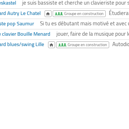
je suis bassiste et cherche un clavieriste pou
eskastel
Étudierai
rd Autry Le Chatel
Groupe en construction
Si tu es débutant mais motivé et avec 
iste pop Saumur
jouer, faire de la musique pour l
 clavier Bouille Menard
Autodid
rd blues/swing Lille
Groupe en construction