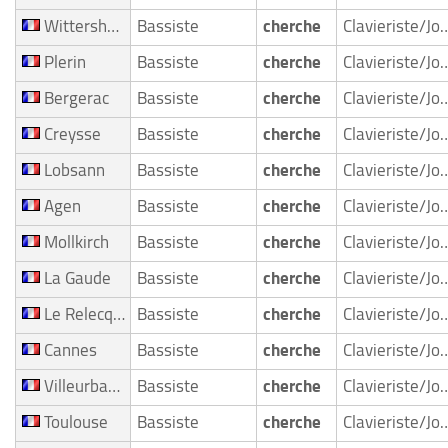
Wittersheim
Bassiste
cherche
Clavieriste/Joueur de clavie
Plerin
Bassiste
cherche
Clavieriste/Joueur de clavie
Bergerac
Bassiste
cherche
Clavieriste/Joueur de clavie
Creysse
Bassiste
cherche
Clavieriste/Joueur de clavie
Lobsann
Bassiste
cherche
Clavieriste/Joueur de clavie
Agen
Bassiste
cherche
Clavieriste/Joueur de clavie
Mollkirch
Bassiste
cherche
Clavieriste/Joueur de clavie
La Gaude
Bassiste
cherche
Clavieriste/Joueur de clavie
Le Relecq Kerhuon
Bassiste
cherche
Clavieriste/Joueur de clavie
Cannes
Bassiste
cherche
Clavieriste/Joueur de clavie
Villeurbanne
Bassiste
cherche
Clavieriste/Joueur de clavie
Toulouse
Bassiste
cherche
Clavieriste/Joueur de clavie