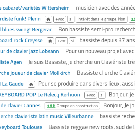
musicien avec des années
te cabaret/variétés Wittersheim
diste funk! Plerin
+voc
si
intérêt dans le groupe: Non
Bon bassiste semi-pro recherche
 blues swing! Bergerac
bassiste depuis 37 ans,
board rock Creysse
+voc
si
Pour un nouveau projet avec u
ur de clavier jazz Lobsann
Je suis Bassiste, je cherche un Claviériste t
iste Agen
Bassiste cherche Claviér
rche joueur de clavier Mollkirch
Pour se produire dans divers lieux, aussi
d La Gaude
Bonjour, j
EYBOARD POP Le Relecq Kerhuon
+voc
si
Bonjour, Je j
de clavier Cannes
Groupe en construction
bassiste reche
rche clavieriste latin music Villeurbanne
Bassiste reggae new roots. sud de l
 keyboard Toulouse