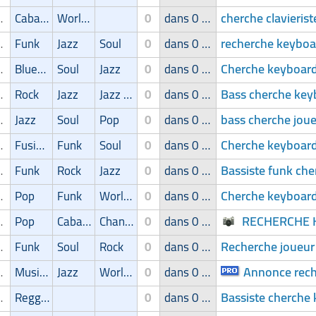
cherche clavieris
r/Keyboardiste
Cabaret/Variétés
World Music
0
dans 0 groupe
recherche keyboar
r/Keyboardiste
Funk
Jazz
Soul
0
dans 0 groupe
Cherche keyboard
r/Keyboardiste
Blues/Swing
Soul
Jazz
0
dans 0 groupe
Bass cherche key
r/Keyboardiste
Rock
Jazz
Jazz Manouche
0
dans 0 groupe
bass cherche joue
r/Keyboardiste
Jazz
Soul
Pop
0
dans 0 groupe
Cherche keyboard
r/Keyboardiste
Fusion
Funk
Soul
0
dans 0 groupe
Bassiste funk che
r/Keyboardiste
Funk
Rock
Jazz
0
dans 0 groupe
Cherche keyboar
r/Keyboardiste
Pop
Funk
World Music
0
dans 0 groupe
RECHERCHE K
r/Keyboardiste
Pop
Cabaret/Variétés
Chanson
0
dans 0 groupe
Recherche joueur 
r/Keyboardiste
Funk
Soul
Rock
0
dans 0 groupe
Annonce reche
r/Keyboardiste
Musique latine
Jazz
World Music
0
dans 0 groupe
Bassiste cherche
r/Keyboardiste
Reggae/Ragga/Dub
0
dans 0 groupe