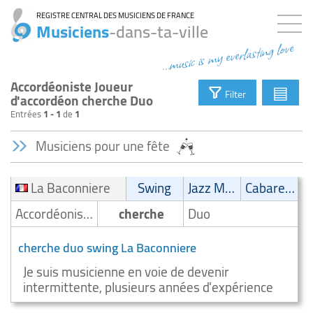
REGISTRE CENTRAL DES MUSICIENS DE FRANCE
Musiciens
-dans-ta-ville
...music is my everlasting love
Accordéoniste Joueur
▤
Filter
d'accordéon cherche Duo
Entrées
1 - 1
de
1
Musiciens pour une fête
La Baconniere
Swing
Jazz Manouche
Cabaret/Variétés
Accordéoniste/Joueur d'accordéon
cherche
Duo
cherche duo swing La Baconniere
Je suis musicienne en voie de devenir
intermittente, plusieurs années d'expérience