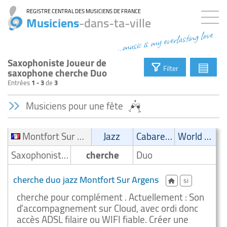
REGISTRE CENTRAL DES MUSICIENS DE FRANCE
Musiciens
-dans-ta-ville
...music is my everlasting love
Saxophoniste Joueur de
▤
Filter
saxophone cherche Duo
Entrées
1 - 3
de
3
Musiciens pour une fête
Montfort Sur Argens
Jazz
Cabaret/Variétés
World Music
Saxophoniste/Joueur de saxophone
cherche
Duo
cherche duo jazz Montfort Sur Argens
si
cherche pour complément . Actuellement : Son
d'accompagnement sur Cloud, avec ordi donc
accès ADSL filaire ou WIFI fiable. Créer une