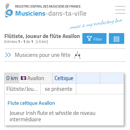
REGISTRE CENTRAL DES MUSICIENS DE FRANCE
Musiciens
-dans-ta-ville
...music is my everlasting love
Flûtiste, Joueur de flûte Avallon
▤
Filter
Entrées
1 - 1
de
1
[+5 km]
Musiciens pour une fête
0 km
Avallon
Celtique
Flûtiste/Joueur de flûte
se présente
Flute celtique Avallon
Joueur Irish flute et whistle de niveau
intermédiaire