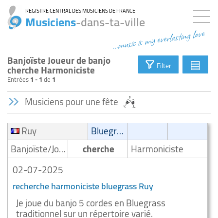
REGISTRE CENTRAL DES MUSICIENS DE FRANCE
Musiciens
-dans-ta-ville
...music is my everlasting love
Banjoïste Joueur de banjo
▤
Filter
cherche Harmoniciste
Entrées
1 - 1
de
1
Musiciens pour une fête
Ruy
Bluegrass
Banjoïste/Joueur de banjo
cherche
Harmoniciste
02-07-2025
recherche harmoniciste bluegrass Ruy
Je joue du banjo 5 cordes en Bluegrass
traditionnel sur un répertoire varié.