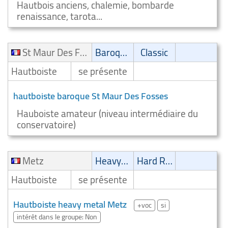
Hautbois anciens, chalemie, bombarde
renaissance, tarota...
St Maur Des Fosses
Baroque
Classic
Hautboiste
se présente
hautboiste baroque St Maur Des Fosses
Hauboiste amateur (niveau intermédiaire du
conservatoire)
Metz
Heavy-Metal
Hard Rock/Stoner
Hautboiste
se présente
Hautboiste heavy metal Metz
+voc
si
intérêt dans le groupe: Non