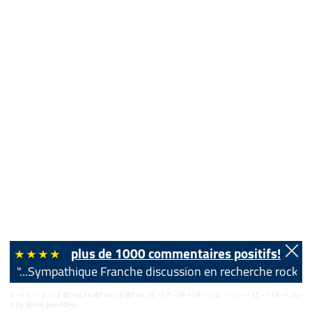
plus de 1000 commentaires positifs!
"...Sympathique Franche discussion en recherche rock..."
0: - / 1: - / 2: - / 3: 87 ms / 4: 87 ms / 5: 87 ms / 6: - / 7: - / 8: - / 9: - / 10: - / 11: - / 12: - / 13: - / 14: -
/ 15: 90 ms proc:90ms