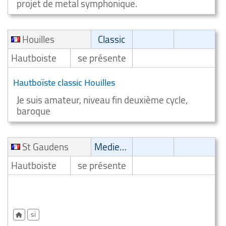
projet de metal symphonique.
Houilles
Classic
Hautboiste
se présente
Hautboïste classic Houilles
Je suis amateur, niveau fin deuxième cycle,
baroque
St Gaudens
Medieval music/renaissance
Hautboiste
se présente
HAUTBOISTE MEDIEVAL MUSIC/RENAISSANCE St
Gaudens
si