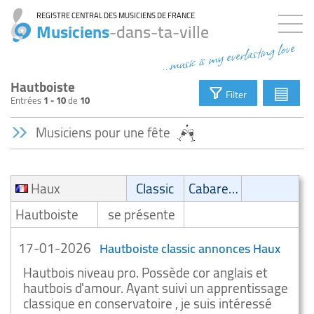
REGISTRE CENTRAL DES MUSICIENS DE FRANCE
Musiciens
-dans-ta-ville
...music is my everlasting love
Hautboiste
▤
Filter
Entrées
1 - 10
de
10
Musiciens pour une fête
Haux
Classic
Cabaret/Variétés
Hautboiste
se présente
17-01-2026
Hautboiste classic annonces Haux
Hautbois niveau pro. Possède cor anglais et
hautbois d'amour. Ayant suivi un apprentissage
classique en conservatoire , je suis intéressé