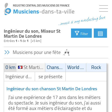
REGISTRE CENTRAL DES MUSICIENS DE FRANCE
Musiciens
-dans-ta-ville
...music is my everlasting love
Ingénieur du son, Mixeur St
▤
Filter
Martin De Londres
Entrées
1 - 1
de
1
[+5 km]
Musiciens pour une fête
0 km
St Martin De Londres
Chanson
World Music
Rock
Ingénieur du son/ Mixeur
se présente
Ingénieur du son chanson St Martin De Londres
J'ai une expérience de 17 ans dans les métiers
du spectacle. Je suis ingénieur du son, j'ai aussi
été formé aux métiers d'éclairagiste et du