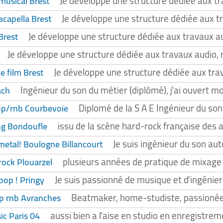
Je développe une structure dédiée aux tr
musical Brest
Je développe une structure dédiée aux t
acapella Brest
Je développe une structure dédiée aux travaux au
Brest
Je développe une structure dédiée aux travaux audio, 
Je développe une structure dédiée aux tra
 film Brest
Ingénieur du son du métier (diplômé), j'ai ouvert m
ach
Diplomé de la S A E Ingénieur du son
op/rnb Courbevoie
issu de la scène hard-rock française des
ng Bondoufle
Je suis ingénieur du son au
etal! Boulogne Billancourt
plusieurs années de pratique de mixage 
rock Plouarzel
Je suis passionné de musique et d'ingénieri
pop ! Pringy
Beatmaker, home-studiste, passionée d
op rnb Avranches
aussi bien a l'aise en studio en enregistre
ic Paris 04