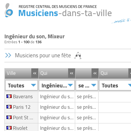
REGISTRE CENTRAL DES MUSICIENS DE FRANCE
Musiciens
-dans-ta-ville
...music is
Ingénieur du son, Mixeur
Entrées
1 - 100
de
136
Musiciens pour une fête
«
«
«
Ville
Qui
Qui
Toutes
Ingénieur du son/ Mixeur
se présente
Toutes
Baverans
Ingénieur du son/ Mixeur
se présente
Paris 12
Ingénieur du son/ Mixeur
se présente
Pont St Martin
Ingénieur du son/ Mixeur
se présente
Rivolet
Ingénieur du son/ Mixeur
se présente