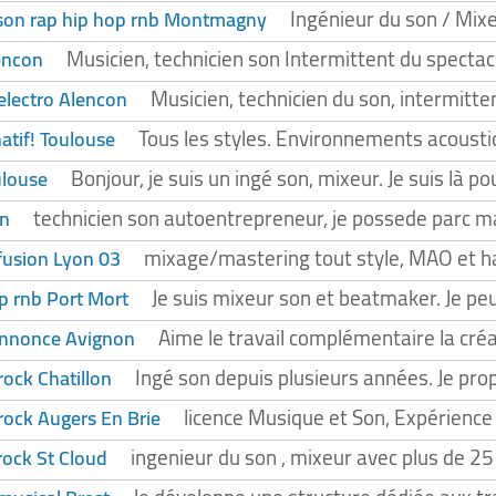
Ingénieur du son / Mixe
 son rap hip hop rnb Montmagny
Musicien, technicien son Intermittent du spectac
encon
Musicien, technicien du son, intermitte
electro Alencon
Tous les styles. Environnements acoustiqu
atif! Toulouse
Bonjour, je suis un ingé son, mixeur. Je suis là p
ulouse
technicien son autoentrepreneur, je possede parc mat
on
mixage/mastering tout style, MAO et 
fusion Lyon 03
Je suis mixeur son et beatmaker. Je peu
p rnb Port Mort
Aime le travail complémentaire la créat
annonce Avignon
Ingé son depuis plusieurs années. Je pro
rock Chatillon
licence Musique et Son, Expérience
rock Augers En Brie
ingenieur du son , mixeur avec plus de 25
rock St Cloud