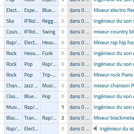
Mixeur electro R
Electro
Experimental
Blues/Swing
0
dans 0 groupe
Ingénieur du son
Ska
R'Roll/Rockabilly
Reggae/Ragga/Dub
0
dans 0 groupe
mixeur country b
Country/Bluegrass
R'Roll/Rockabilly
Swing
0
dans 0 groupe
Mixeur rap hip h
Rap/Hip-Hop/RnB
Electro
Heavy-Metal
0
dans 0 groupe
Ingénieur du son
Rock
Heavy-Metal
Funk
0
dans 0 groupe
Ingénieur du son
Rock
Pop
Rap/Hip-Hop/RnB
0
dans 0 groupe
Mixeur rock Paris
Rock
Pop
Trip-Hop
0
dans 0 groupe
mixeur chanson P
Chanson
Jazz Manouche
Musique de film
0
dans 0 groupe
Ingénieur du son 
Classic
Blues/Swing
Pop
0
dans 0 groupe
Ingénieur du son 
Musique de film
Rap/Hip-Hop/RnB
1
dans 0 groupe
Mixeur blackmeta
Blackmetal/Deathmetal
Trance
Rap/Hip-Hop/RnB
2
dans 0 groupe
Ingénieur du so
Rap/Hip-Hop/RnB
Electro
0
dans 0 groupe