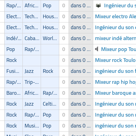
Ingénieur du
Rap/Hip-Hop/RnB
Africain
Pop
0
dans 0 groupe
Mixeur electro Al
Electro
Techno/Hardtechno
House
0
dans 0 groupe
Ingénieur du son 
Electro
Techno/Hardtechno
House
0
dans 0 groupe
mixeur indé altern
Indé/Alternatif
Cabaret/Variétés
World Music
0
dans 0 groupe
Mixeur pop To
Pop
Rap/Hip-Hop/RnB
0
dans 0 groupe
Mixeur rock Toul
Rock
0
dans 0 groupe
ingénieur du son 
Fusion
Jazz
Rock
0
dans 0 groupe
Mixeur rap hip ho
Rap/Hip-Hop/RnB
Trip-Hop
0
dans 0 groupe
Mixeur baroque 
Baroque
Africain
Rap/Hip-Hop/RnB
0
dans 0 groupe
Ingénieur du son 
Rock
Jazz
Celtique
0
dans 0 groupe
Ingénieur du son 
Rock
Rap/Hip-Hop/RnB
Pop
0
dans 0 groupe
ingénieur du son 
Rock
Musique de film
Pop
0
dans 0 groupe