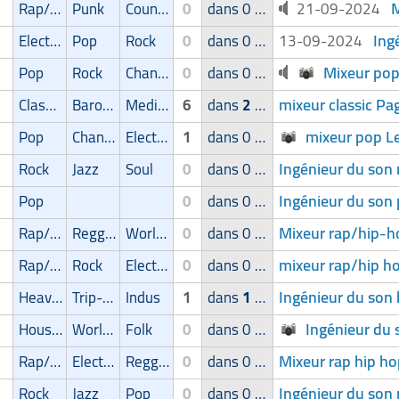
M
Rap/Hip-Hop/RnB
Punk
Country/Bluegrass
0
dans 0 groupe
21-09-2024
Ing
Electro
Pop
Rock
0
dans 0 groupe
13-09-2024
Mixeur pop
Pop
Rock
Chanson
0
dans 0 groupe
mixeur classic Pa
Classic
Baroque
Medieval music/renaissance
6
dans
2
groupes
mixeur pop L
Pop
Chanson
Electro
1
dans 0 groupe
Ingénieur du son 
Rock
Jazz
Soul
0
dans 0 groupe
Ingénieur du son 
Pop
0
dans 0 groupe
Mixeur rap/hip-h
Rap/Hip-Hop/RnB
Reggae/Ragga/Dub
World Music
0
dans 0 groupe
mixeur rap/hip h
Rap/Hip-Hop/RnB
Rock
Electro
0
dans 0 groupe
Ingénieur du son 
Heavy-Metal
Trip-Hop
Indus
1
dans
1
groupe
Ingénieur du
House
World Music
Folk
0
dans 0 groupe
Mixeur rap hip h
Rap/Hip-Hop/RnB
Electro
Reggae/Ragga/Dub
0
dans 0 groupe
Ingénieur du son 
Rock
Jazz
Pop
0
dans 0 groupe