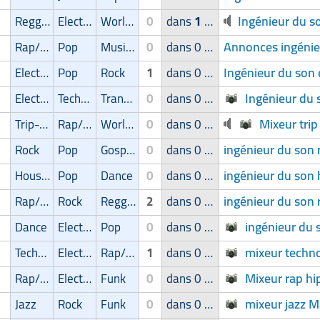
Ingénieur du s
Reggae/Ragga/Dub
Electro
World Music
0
dans
1
groupe
Annonces ingénie
Rap/Hip-Hop/RnB
Pop
Musique latine
0
dans 0 groupe
Ingénieur du son 
Electro
Pop
Rock
1
dans 0 groupe
Ingénieur du 
Electro
Techno/Hardtechno
Trance
0
dans 0 groupe
Mixeur tri
Trip-Hop
Rap/Hip-Hop/RnB
World Music
0
dans 0 groupe
ingénieur du son
Rock
Pop
Gospel
0
dans 0 groupe
ingénieur du son
House
Pop
Dance
0
dans 0 groupe
ingénieur du son 
Rap/Hip-Hop/RnB
Rock
Reggae/Ragga/Dub
2
dans 0 groupe
ingénieur du
Dance
Electro
Pop
0
dans 0 groupe
mixeur techn
Techno/Hardtechno
Electro
Rap/Hip-Hop/RnB
1
dans 0 groupe
Mixeur rap hi
Rap/Hip-Hop/RnB
Electro
Funk
0
dans 0 groupe
mixeur jazz M
Jazz
Rock
Funk
0
dans 0 groupe