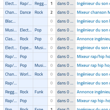
Ingénieur du son 
Electro
Rap/Hip-Hop/RnB
Reggae/Ragga/Dub
1
dans 0 groupe
Mixeur chanson 
Chanson
Dance
Rock
2
dans 0 groupe
Ingénieur du son 
Blackmetal/Deathmetal
0
dans 0 groupe
Ingénieur du son
Musique de film
Electro
Pop
0
dans 0 groupe
Annonce ingénieur
Classic
Rock
Pop
0
dans 0 groupe
ingénieur du son 
Electro
Experimental
Musique de film
0
dans 0 groupe
Mixeur rap/hip h
Rap/Hip-Hop/RnB
Pop
0
dans 0 groupe
Mixeur rap hip ho
Rap/Hip-Hop/RnB
Pop
Musique de film
0
dans 0 groupe
Ingénieur du son
Chanson
World Music
Rock
0
dans 0 groupe
Ingénieur du son
Rap/Hip-Hop/RnB
0
dans 0 groupe
Annonce ingénieu
Reggae/Ragga/Dub
Rock
Funk
0
dans 0 groupe
Mixeur rap hip-h
Rap/Hip-Hop/RnB
Pop
0
dans 0 groupe
Ingénieur du son
Pop
Rock
Experimental
1
dans 0 groupe