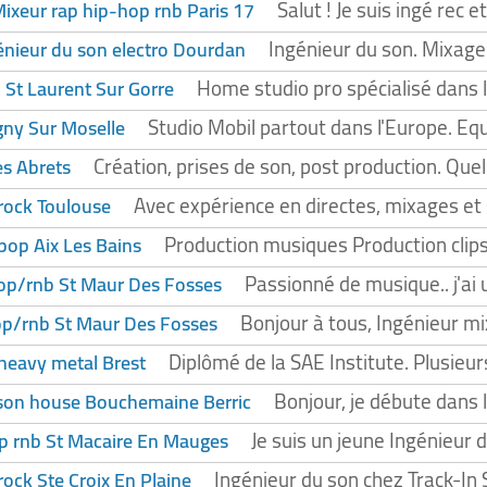
Salut ! Je suis ingé rec 
ixeur rap hip-hop rnb Paris 17
Ingénieur du son. Mixage 
énieur du son electro Dourdan
Home studio pro spécialisé dans l'
 St Laurent Sur Gorre
Studio Mobil partout dans l'Europe. E
gny Sur Moselle
Création, prises de son, post production. Que
es Abrets
Avec expérience en directes, mixages et 
rock Toulouse
Production musiques Production clip
pop Aix Les Bains
Passionné de musique.. j'ai
op/rnb St Maur Des Fosses
Bonjour à tous, Ingénieur m
op/rnb St Maur Des Fosses
Diplômé de la SAE Institute. Plusieur
heavy metal Brest
Bonjour, je débute dans 
 son house Bouchemaine Berric
Je suis un jeune Ingénieur d
op rnb St Macaire En Mauges
Ingénieur du son chez Track-In 
rock Ste Croix En Plaine