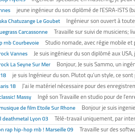
jeune ingénieur du son diplômé de l'ESRA-ISTS (b
ennes
Ingénieur son ouvert à toute
 ska Chatuzange Le Goubet
Travaille sur suivi de musiciens; 
luegrass Carcassonne
Studio nomade, avec régie mobile et
op rnb Courbevoie
Je suis ingénieur du son diplômé aux USA, j
 rock Vannes
Bonjour, Je suis Sammo, un ingén
 rock La Seyne Sur Mer
je suis Ingénieur du son. Plutot qu'un style, ce sont
 18
J'ai le matériel nécessaire pour des enregistre
aris 18
Ingé son Travaille en studio pour de l'e
classic! Massy
Bonjour je suis ingeni
musique de film Etoile Sur Rhone
Télé-travail uniquement, par inte
l deathmetal Lyon 03
Travaille sur des softw
n rap hip-hop rnb ! Marseille 09