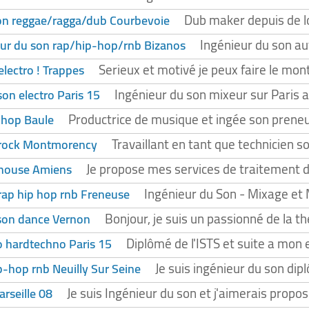
Dub maker depuis de lo
on reggae/ragga/dub Courbevoie
Ingénieur du son au
ur du son rap/hip-hop/rnb Bizanos
Serieux et motivé je peux faire le mo
electro ! Trappes
Ingénieur du son mixeur sur Paris 
son electro Paris 15
Productrice de musique et ingée son preneu
p hop Baule
Travaillant en tant que technicien s
 rock Montmorency
Je propose mes services de traitement d
 house Amiens
Ingénieur du Son - Mixage et M
rap hip hop rnb Freneuse
Bonjour, je suis un passionné de la th
 son dance Vernon
Diplômé de l'ISTS et suite a mon 
o hardtechno Paris 15
Je suis ingénieur du son dipl
p-hop rnb Neuilly Sur Seine
Je suis Ingénieur du son et j'aimerais prop
arseille 08