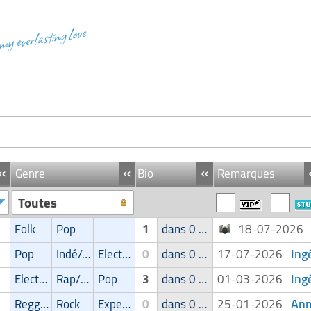
 my everlasting love
«
«
«
Genre
Bio
Remarques
Toutes
Folk
Pop
1
dans 0 groupe
18-07-202
Ing
Pop
Indé/Alternatif
Electro
0
dans 0 groupe
17-07-2026
Ing
Electro
Rap/Hip-Hop/RnB
Pop
3
dans 0 groupe
01-03-2026
Ann
Reggae/Ragga/Dub
Rock
Experimental
0
dans 0 groupe
25-01-2026