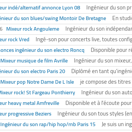
Ingénieur du son pr
eur indé/alternatif annonce Lyon 08
En studi
énieur du son blues/swing Montoir De Bretagne
Ingénieur du son indépendant
Mixeur rock Angouleme
26
Ingé-son pour concerts live, toutes confi
eur rock Vred
Disponible pour r
onces ingénieur du son electro Roncq
Ingénieur du son mixeur,
Mixeur musique de film Avrille
5
Diplômé en tant qu'ingéni
énieur du son electro Paris 20
je compose des titres 
Mixeur pop Notre Dame De L Isle
5
Ingénieur du son auto
ixeur rock! St Fargeau Ponthierry
Disponible et à l'écoute po
eur heavy metal Amfreville
Ingénieur du son tous styles (e
eur progressive Beziers
Je suis un i
Ingénieur du son rap/hip hop/rnb Paris 15
4