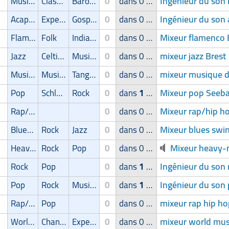
Ingénieur du son 
Musical
Classic
Baroque
0
dans 0 groupe
Ingénieur du son 
Acapella
Experimental
Gospel
0
dans 0 groupe
Mixeur flamenco 
Flamenco
Folk
Indian/Oriental
0
dans 0 groupe
mixeur jazz Brest
Jazz
Celtique
Musique spirituelle
0
dans 0 groupe
mixeur musique de
Musique de film
Musique latine
Tango/Samba
0
dans 0 groupe
Mixeur pop Seeb
Pop
Schlager
Rock
0
dans
1
groupe
Mixeur rap/hip h
Rap/Hip-Hop/RnB
0
dans 0 groupe
Mixeur blues swi
Blues/Swing
Rock
Jazz
0
dans 0 groupe
Mixeur heavy-m
Heavy-Metal
Rock
Pop
0
dans 0 groupe
Ingénieur du son 
Rock
Pop
0
dans
1
groupe
Ingénieur du son 
Pop
Rock
Musique latine
0
dans
1
groupe
mixeur rap hip h
Rap/Hip-Hop/RnB
Pop
0
dans 0 groupe
mixeur world mus
World Music
Chanson
Experimental
0
dans 0 groupe