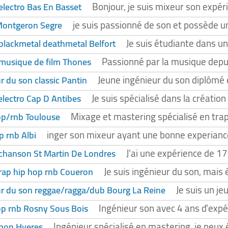
Bonjour, je suis mixeur son expér
electro Bas En Basset
je suis passionné de son et possède un
Montgeron Segre
Je suis étudiante dans une
blackmetal deathmetal Belfort
Passionné par la musique depui
 musique de film Thones
Jeune ingénieur du son diplômé 
 du son classic Pantin
Je suis spécialisé dans la création
electro Cap D Antibes
Mixage et mastering spécialisé en trap
op/rnb Toulouse
inger son mixeur ayant une bonne experiance 
p rnb Albi
J'ai une expérience de 17 
 chanson St Martin De Londres
Je suis ingénieur du son, mais
 rap hip hop rnb Coueron
Je suis un j
r du son reggae/ragga/dub Bourg La Reine
Ingénieur son avec 4 ans d'expér
op rnb Rosny Sous Bois
Ingénieur spécialisé en mastering, je peux
 pop Hyeres