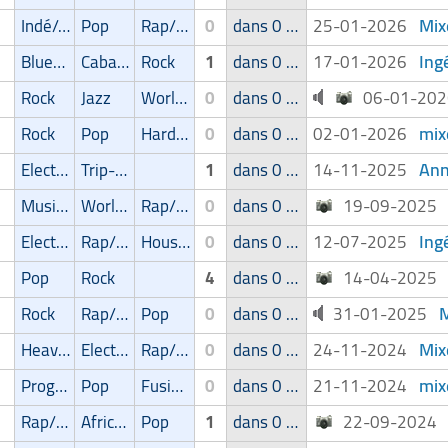
Mix
Indé/Alternatif
Pop
Rap/Hip-Hop/RnB
0
dans 0 groupe
25-01-2026
Ing
Blues/Swing
Cabaret/Variétés
Rock
1
dans 0 groupe
17-01-2026
Rock
Jazz
World Music
0
dans 0 groupe
06-01-20
mix
Rock
Pop
Hard Rock/Stoner
0
dans 0 groupe
02-01-2026
Ann
Electro
Trip-Hop
1
dans 0 groupe
14-11-2025
Musique de film
World Music
Rap/Hip-Hop/RnB
0
dans 0 groupe
19-09-202
Ing
Electro
Rap/Hip-Hop/RnB
House
0
dans 0 groupe
12-07-2025
Pop
Rock
4
dans 0 groupe
14-04-202
M
Rock
Rap/Hip-Hop/RnB
Pop
0
dans 0 groupe
31-01-2025
Mix
Heavy-Metal
Electro
Rap/Hip-Hop/RnB
0
dans 0 groupe
24-11-2024
mix
Progressive
Pop
Fusion
0
dans 0 groupe
21-11-2024
Rap/Hip-Hop/RnB
Africain
Pop
1
dans 0 groupe
22-09-202