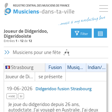
REGISTRE CENTRAL DES MUSICIENS DE FRANCE
Musiciens
-dans-ta-ville
...music is my everlasting love
Joueur de Didgeridoo,
▤
Filter
Digeridooiste
Entrées
1 - 12
de
12
Musiciens pour une fête
Strasbourg
Fusion
Musique spirituelle
Indian/Oriental
Joueur de Didgeridoo/Digeridooiste
se présente
19-06-2026
Didgeridoo fusion Strasbourg
+voc
si
Je joue du didgeridoo depuis 26 ans,
autodictate. J'ai voyagé en Australie. J'ai deux