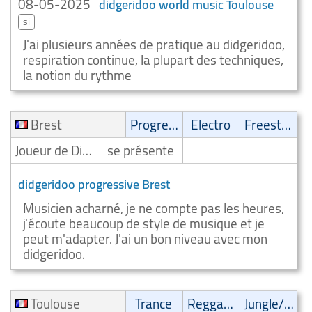
08-05-2025
didgeridoo world music Toulouse
si
J'ai plusieurs années de pratique au didgeridoo,
respiration continue, la plupart des techniques,
la notion du rythme
Brest
Progressive
Electro
Freestyle
Joueur de Didgeridoo/Digeridooiste
se présente
didgeridoo progressive Brest
Musicien acharné, je ne compte pas les heures,
j'écoute beaucoup de style de musique et je
peut m'adapter. J'ai un bon niveau avec mon
didgeridoo.
Toulouse
Trance
Reggae/Ragga/Dub
Jungle/Drum n'bass