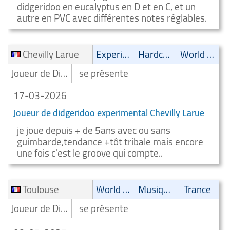
didgeridoo en eucalyptus en D et en C, et un
autre en PVC avec différentes notes réglables.
Chevilly Larue
Experimental
Hardcore
World Music
Joueur de Didgeridoo/Digeridooiste
se présente
17-03-2026
Joueur de didgeridoo experimental Chevilly Larue
je joue depuis + de 5ans avec ou sans
guimbarde,tendance +tôt tribale mais encore
une fois c'est le groove qui compte..
Toulouse
World Music
Musique spirituelle
Trance
Joueur de Didgeridoo/Digeridooiste
se présente