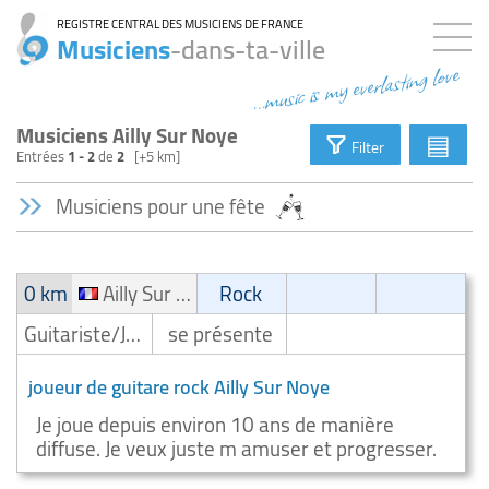
REGISTRE CENTRAL DES MUSICIENS DE FRANCE
Musiciens
-dans-ta-ville
...music is my everlasting love
Musiciens Ailly Sur Noye
▤
Filter
Entrées
1 - 2
de
2
[+5 km]
Musiciens pour une fête
0 km
Ailly Sur Noye
Rock
Guitariste/Joueur de guitare
se présente
joueur de guitare rock Ailly Sur Noye
Je joue depuis environ 10 ans de manière
diffuse. Je veux juste m amuser et progresser.