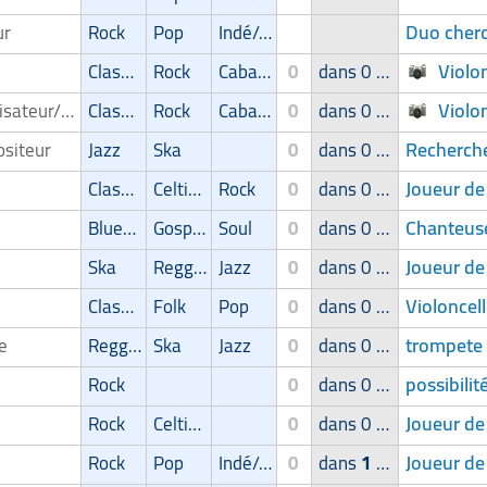
Duo cherc
ur
Rock
Pop
Indé/Alternatif
Violon
Classic
Rock
Cabaret/Variétés
0
dans 0 groupe
Violon
Organisateur/ Possibilité d'entrée en scène
Classic
Rock
Cabaret/Variétés
0
dans 0 groupe
Recherche
siteur
Jazz
Ska
0
dans 0 groupe
Joueur de 
Classic
Celtique
Rock
0
dans 0 groupe
Chanteuse
Blues/Swing
Gospel
Soul
0
dans 0 groupe
Joueur de
Ska
Reggae/Ragga/Dub
Jazz
0
dans 0 groupe
Violoncell
Classic
Folk
Pop
0
dans 0 groupe
trompete 
pe
Reggae/Ragga/Dub
Ska
Jazz
0
dans 0 groupe
possibilit
Rock
0
dans 0 groupe
Joueur de
Rock
Celtique
0
dans 0 groupe
Joueur de
Rock
Pop
Indé/Alternatif
0
dans
1
groupe