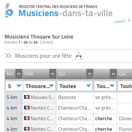
REGISTRE CENTRAL DES MUSICIENS DE FRANCE
Musiciens
-dans-ta-ville
...music is
Musiciens Thouare Sur Loire
Entrées
1 - 44
de
44
[+5 km]
Musiciens pour une fête
«
«
«
«
km
Ville
Qui
Qui
5
Thouare Sur Loire
Toutes
Toutes
Tout
5 km
Mauves Sur Loire
Bassiste
se présente
4 km
Nantes Cheques
Chanteur/Chanteuse
se présente
4 km
Nantes Cheques
Chanteur/Chanteuse
cherche
4 km
Nantes Cheques
Chanteur/Chanteuse
cherche