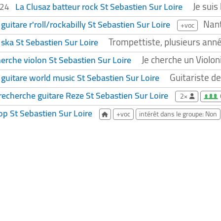
Je suis
La Clusaz batteur rock St Sebastien Sur Loire
024
Nant
guitare r'roll/rockabilly St Sebastien Sur Loire
+voc
Trompettiste, plusieurs anné
ska St Sebastien Sur Loire
Je cherche un Violoni
herche violon St Sebastien Sur Loire
Guitariste de
 guitare world music St Sebastien Sur Loire
echerche guitare Reze St Sebastien Sur Loire
2×
op St Sebastien Sur Loire
+voc
intérêt dans le groupe: Non