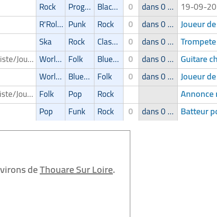
Rock
Progressive
Blackmetal/Deathmetal
0
dans 0 groupe
19-09-2
Joueur de 
R'Roll/Rockabilly
Punk
Rock
0
dans 0 groupe
Trompete 
Ska
Rock
Classic
0
dans 0 groupe
Guitare c
Violoniste/Joueur de violon
World Music
Folk
Blues/Swing
0
dans 0 groupe
Joueur de
World Music
Blues/Swing
Folk
0
dans 0 groupe
Annonce r
Guitariste/Joueur de guitare
Folk
Pop
Rock
Batteur p
Pop
Funk
Rock
0
dans 0 groupe
nvirons de
Thouare Sur Loire
.