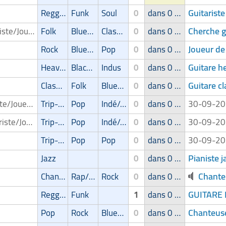
Guitarist
Reggae/Ragga/Dub
Funk
Soul
0
dans 0 groupe
Cherche g
Guitariste/Joueur de guitare
Folk
Blues/Swing
Classic
0
dans 0 groupe
Joueur de
Rock
Blues/Swing
Pop
0
dans 0 groupe
Guitare h
Heavy-Metal
Blackmetal/Deathmetal
Indus
0
dans 0 groupe
Guitare cl
Classic
Folk
Blues/Swing
0
dans 0 groupe
Pianiste/Joueur de piano
Trip-Hop
Pop
Indé/Alternatif
0
dans 0 groupe
30-09-2
Clavieriste/Joueur de clavier/Keyboardiste
Trip-Hop
Pop
Indé/Alternatif
0
dans 0 groupe
30-09-2
Trip-Hop
Pop
Pop
0
dans 0 groupe
30-09-2
Pianiste j
Jazz
0
dans 0 groupe
Chante
Chanson
Rap/Hip-Hop/RnB
Rock
0
dans 0 groupe
GUITARE
Reggae/Ragga/Dub
Funk
1
dans 0 groupe
Chanteus
Pop
Rock
Blues/Swing
0
dans 0 groupe