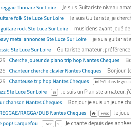
Je suis Guitariste niveau amat
e reggae Thouare Sur Loire
Je suis Guitariste, je che
uitare folk Ste Luce Sur Loire
musiciens ayant joué de 
 guitare rock Ste Luce Sur Loire
je suis guitaris
eavy metal annonces Ste Luce Sur Loire
Guitariste amateur ;préférence 
assic Ste Luce Sur Loire
Bo
Cherche joueur de piano trip hop Nantes Cheques
025
Bonjour, J
Chanteur cherche clavier Nantes Cheques
025
Chanteuse trip hop Nantes Cheques
025
intérêt dans le group
Je suis un Pianiste amateur, j'é
azz Ste Luce Sur Loire
si
Bonjour je suis un jeune ch
ur chanson Nantes Cheques
Je joue
 REGGAE/RAGGA/DUB Nantes Cheques
+voc
Je chante depuis des année
e pop! Carquefou
+voc
si