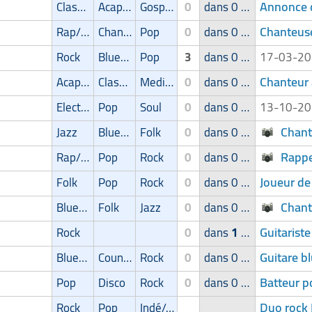
Annonce c
Classic
Acapella
Gospel
0
dans 0 groupe
Chanteus
Rap/Hip-Hop/RnB
Chanson
Pop
0
dans 0 groupe
Rock
Blues/Swing
Pop
3
dans 0 groupe
17-03-2
Chanteur 
Acapella
Classic
Medieval music/renaissance
0
dans 0 groupe
Electro
Pop
Soul
0
dans 0 groupe
13-10-2
Chant
Jazz
Blues/Swing
Folk
0
dans 0 groupe
Rappe
Rap/Hip-Hop/RnB
Pop
Rock
0
dans 0 groupe
Joueur de
Folk
Pop
Rock
0
dans 0 groupe
Chant
Blues/Swing
Folk
Jazz
0
dans 0 groupe
Guitarist
Rock
0
dans
1
groupe
Guitare b
Blues/Swing
Country/Bluegrass
Rock
0
dans 0 groupe
Batteur p
Pop
Disco
Rock
0
dans 0 groupe
Duo rock 
Rock
Pop
Indé/Alternatif