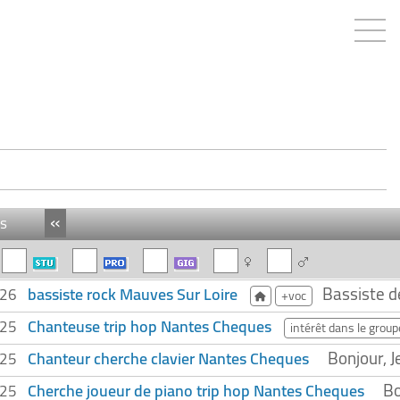
«
s
Bassiste d
bassiste rock Mauves Sur Loire
026
+voc
Chanteuse trip hop Nantes Cheques
025
intérêt dans le group
Bonjour, J
Chanteur cherche clavier Nantes Cheques
025
Bo
Cherche joueur de piano trip hop Nantes Cheques
025