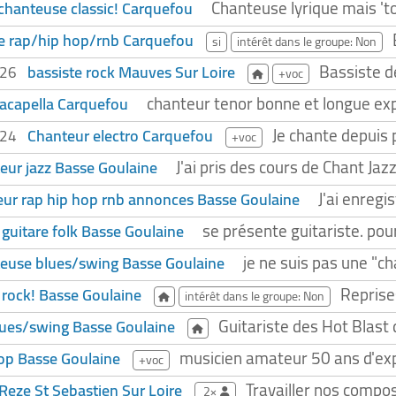
Chanteuse lyrique mais 'to
hanteuse classic! Carquefou
e rap/hip hop/rnb Carquefou
si
intérêt dans le groupe: Non
Bassiste d
bassiste rock Mauves Sur Loire
026
+voc
chanteur tenor bonne et longue ex
acapella Carquefou
Je chante depuis 
Chanteur electro Carquefou
024
+voc
J'ai pris des cours de Chant Jaz
eur jazz Basse Goulaine
J'ai enregi
ur rap hip hop rnb annonces Basse Goulaine
se présente guitariste. po
 guitare folk Basse Goulaine
je ne suis pas une "ch
euse blues/swing Basse Goulaine
Reprise
e rock! Basse Goulaine
intérêt dans le groupe: Non
Guitariste des Hot Blast 
lues/swing Basse Goulaine
musicien amateur 50 ans d'expé
op Basse Goulaine
+voc
Travailler nos composi
Reze St Sebastien Sur Loire
2×