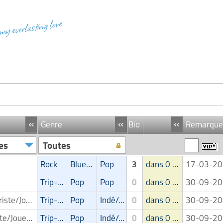
 my everlasting love
«
«
«
Genre
Bio
Remarque
es
Toutes
Rock
Blues/Swing
Pop
3
dans 0 groupe
17-03-2
Trip-Hop
Pop
Pop
0
dans 0 groupe
30-09-2
Clavieriste/Joueur de clavier/Keyboardiste
Trip-Hop
Pop
Indé/Alternatif
0
dans 0 groupe
30-09-2
Pianiste/Joueur de piano
Trip-Hop
Pop
Indé/Alternatif
0
dans 0 groupe
30-09-2