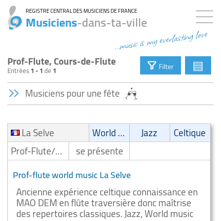
REGISTRE CENTRAL DES MUSICIENS DE FRANCE
Musiciens
-dans-ta-ville
...music is my everlasting love
Prof-Flute, Cours-de-Flute
▤
Filter
Entrées
1 - 1
de
1
Musiciens pour une fête
La Selve
World Music
Jazz
Celtique
Prof-Flute/Cours-de-Flute
se présente
Prof-flute world music La Selve
Ancienne expérience celtique connaissance en
MAO DEM en flûte traversière donc maîtrise
des repertoires classiques. Jazz, World music