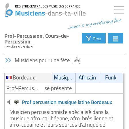
REGISTRE CENTRAL DES MUSICIENS DE FRANCE
Musiciens
-dans-ta-ville
...music is my everlasting love
Prof-Percussion, Cours-de-
▤
Filter
Percussion
Entrées
1 - 1
de
1
Musiciens pour une fête
Bordeaux
Musique latine
Africain
Funk
Prof-Percussion/Cours-de-Percussion
se présente
Prof percussion musique latine Bordeaux
Musicien percussionniste spécialisé dans la
musique afro-caribéenne, afro-brésilienne et
afro-cubaine et leurs sources d'afrique de