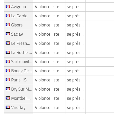
Avignon
Violoncelliste
se présente
La Garde
Violoncelliste
se présente
Gisors
Violoncelliste
se présente
Saclay
Violoncelliste
se présente
Le Fresne Sur Loire
Violoncelliste
se présente
La Roche Sur Yon
Violoncelliste
se présente
Sartrouville
Violoncelliste
se présente
Boudy De Beauregard
Violoncelliste
se présente
Paris 15
Violoncelliste
se présente
Bry Sur Marne
Violoncelliste
se présente
Montbeliard
Violoncelliste
se présente
Viroflay
Violoncelliste
se présente