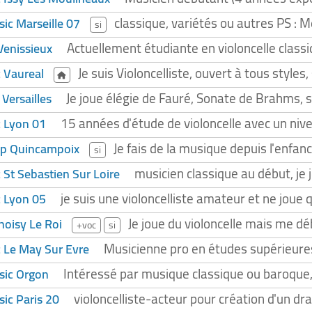
classique, variétés ou autres PS :
ssic Marseille 07
si
Actuellement étudiante en violoncelle classi
Venissieux
Je suis Violoncelliste, ouvert à tous styl
c Vaureal
Je joue élégie de Fauré, Sonate de Brahms, s
 Versailles
15 années d'étude de violoncelle avec un niv
c Lyon 01
Je fais de la musique depuis l'enfan
pop Quincampoix
si
musicien classique au début, je 
c St Sebastien Sur Loire
je suis une violoncelliste amateur et ne joue 
c Lyon 05
Je joue du violoncelle mais me déb
hoisy Le Roi
+voc
si
Musicienne pro en études supérieur
ic Le May Sur Evre
Intéressé par musique classique ou baroque,
ssic Orgon
violoncelliste-acteur pour création d'un dr
sic Paris 20