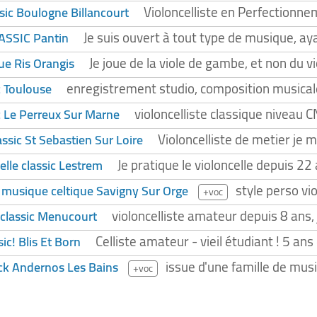
Violoncelliste en Perfectionn
ssic Boulogne Billancourt
Je suis ouvert à tout type de musique, a
SSIC Pantin
Je joue de la viole de gambe, et non du vi
ue Ris Orangis
enregistrement studio, composition musicale,
c Toulouse
violoncelliste classique nivea
ic Le Perreux Sur Marne
Violoncelliste de metier je 
assic St Sebastien Sur Loire
Je pratique le violoncelle depuis 2
lle classic Lestrem
style perso vi
e musique celtique Savigny Sur Orge
+voc
violoncelliste amateur depuis 8 ans
e classic Menucourt
Celliste amateur - vieil étudiant ! 5 ans
sic! Blis Et Born
issue d'une famille de musi
ock Andernos Les Bains
+voc