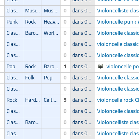
Violoncelliste cla
Classic
Musique de film
Musique spirituelle
0
dans 0 groupe
Violoncelle punk 
Punk
Rock
Heavy-Metal
0
dans 0 groupe
Violoncelle classi
Classic
Baroque
World Music
0
dans 0 groupe
violoncelle classic
Classic
0
dans 0 groupe
Violoncelle classi
Classic
0
dans 0 groupe
violoncelle 
Pop
Rock
Baroque
1
dans 0 groupe
Violoncelle classi
Classic
Folk
Pop
0
dans 0 groupe
Violoncelle classi
Classic
0
dans 0 groupe
violoncelle rock C
Rock
Hard Rock/Stoner
Celtique
5
dans 0 groupe
Violoncelle class
Classic
0
dans 0 groupe
Violoncelliste cla
Classic
Baroque
0
dans 0 groupe
Violoncelliste clas
Classic
0
dans 0 groupe