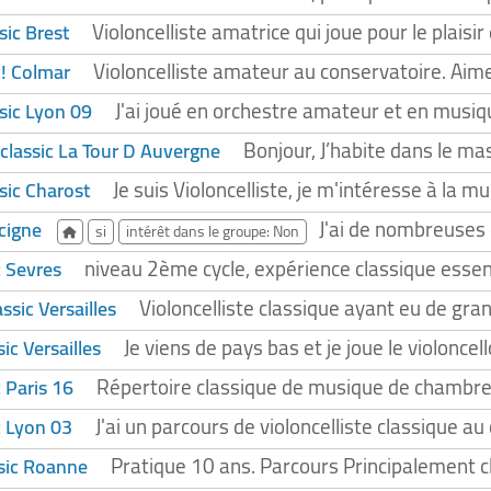
Violoncelliste amatrice qui joue pour le plaisi
sic Brest
Violoncelliste amateur au conservatoire. Aime
c! Colmar
J'ai joué en orchestre amateur et en musiq
ssic Lyon 09
Bonjour, J’habite dans le ma
 classic La Tour D Auvergne
Je suis Violoncelliste, je m'intéresse à la 
ssic Charost
J'ai de nombreuses 
Acigne
si
intérêt dans le groupe: Non
niveau 2ème cycle, expérience classique essen
c Sevres
Violoncelliste classique ayant eu de gran
assic Versailles
Je viens de pays bas et je joue le violonc
sic Versailles
Répertoire classique de musique de chambre
c Paris 16
J'ai un parcours de violoncelliste classique 
c Lyon 03
Pratique 10 ans. Parcours Principalement cl
ssic Roanne