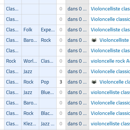
Violoncelliste clas
Classic
0
dans 0 groupe
Violoncelle classi
Classic
0
dans 0 groupe
Violoncelliste cla
Classic
Folk
Experimental
0
dans 0 groupe
Violoncelliste
Classic
Baroque
Rock
0
dans 0 groupe
Violoncelliste cla
Classic
0
dans 0 groupe
violoncelle rock 
Rock
World Music
Classic
0
dans 0 groupe
Violoncelle classi
Classic
Jazz
0
dans 0 groupe
Violoncelle cl
Classic
Rock
Pop
3
dans 0 groupe
violoncelliste clas
Classic
Jazz
Blues/Swing
0
dans 0 groupe
Violoncelle classi
Classic
Baroque
0
dans 0 groupe
Violoncelle classi
Classic
Rock
Blackmetal/Deathmetal
0
dans 0 groupe
violoncelliste cla
Classic
Klezmer
Jazz Manouche
0
dans 0 groupe