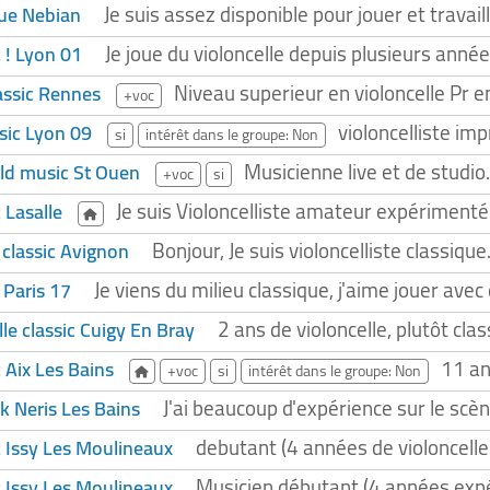
Je suis assez disponible pour jouer et travai
que Nebian
Je joue du violoncelle depuis plusieurs anné
c ! Lyon 01
Niveau superieur en violoncelle Pr
lassic Rennes
+voc
violoncelliste imp
ssic Lyon 09
si
intérêt dans le groupe: Non
Musicienne live et de studio
rld music St Ouen
+voc
si
Je suis Violoncelliste amateur expérimen
c Lasalle
Bonjour, Je suis violoncelliste classique.
 classic Avignon
Je viens du milieu classique, j'aime jouer avec
c Paris 17
2 ans de violoncelle, plutôt clas
le classic Cuigy En Bray
11 an
c Aix Les Bains
+voc
si
intérêt dans le groupe: Non
J'ai beaucoup d'expérience sur le scène
lk Neris Les Bains
debutant (4 années de violoncelle 
ic Issy Les Moulineaux
Musicien débutant (4 années expér
ic Issy Les Moulineaux