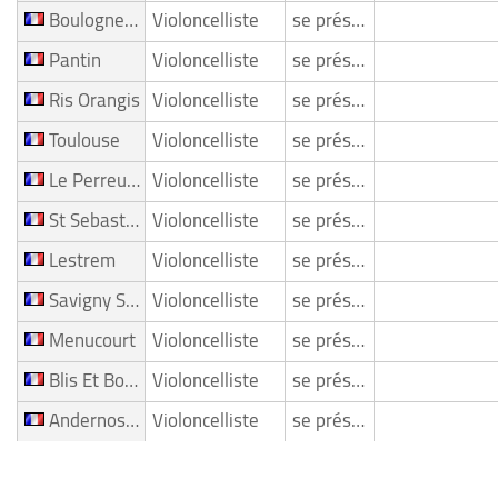
Boulogne Billancourt
Violoncelliste
se présente
Pantin
Violoncelliste
se présente
Ris Orangis
Violoncelliste
se présente
Toulouse
Violoncelliste
se présente
Le Perreux Sur Marne
Violoncelliste
se présente
St Sebastien Sur Loire
Violoncelliste
se présente
Lestrem
Violoncelliste
se présente
Savigny Sur Orge
Violoncelliste
se présente
Menucourt
Violoncelliste
se présente
Blis Et Born
Violoncelliste
se présente
Andernos Les Bains
Violoncelliste
se présente