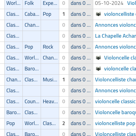
Vio
World Music
Folk
Experimental
0
dans 0 groupe
05-10-2024
violoncelliste 
Classic
Cabaret/Variétés
Pop
1
dans 0 groupe
Annonces violonce
Classic
Chanson
0
dans 0 groupe
La Chapelle Achar
Classic
0
dans 0 groupe
Annonces violonce
Classic
Pop
Rock
0
dans 0 groupe
Violoncelle cl
Classic
World Music
Chanson
0
dans 0 groupe
violoncelle c
Classic
Baroque
0
dans 0 groupe
Violoncelliste ch
Chanson
Classic
Musique latine
1
dans 0 groupe
Annonces violonce
Classic
0
dans 0 groupe
violoncelle classi
Classic
Country/Bluegrass
Heavy-Metal
0
dans 0 groupe
Violoncelle baroq
Baroque
Classic
0
dans 0 groupe
violoncelliste pop
Pop
World Music
Classic
2
dans 0 groupe
Violoncelliste clas
Classic
Baroque
0
dans 0 groupe