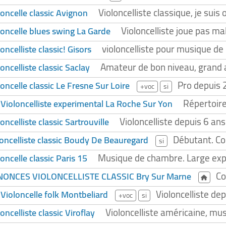
Violoncelliste classique, je suis
loncelle classic Avignon
Violoncelliste joue pas ma
loncelle blues swing La Garde
violoncelliste pour musique de
oncelliste classic! Gisors
Amateur de bon niveau, grand
oncelliste classic Saclay
Pro depuis 2
loncelle classic Le Fresne Sur Loire
+voc
si
Répertoir
Violoncelliste experimental La Roche Sur Yon
5
Violoncelliste depuis 6 ans
oncelliste classic Sartrouville
Débutant. Cou
loncelliste classic Boudy De Beauregard
si
Musique de chambre. Large expé
oncelle classic Paris 15
Co
ONCES VIOLONCELLISTE CLASSIC Bry Sur Marne
Violoncelliste de
Violoncelle folk Montbeliard
4
+voc
si
Violoncelliste américaine, m
oncelliste classic Viroflay