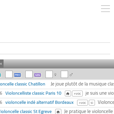
«
Je joue plutôt de la musique cl
oncelle classic Chatillon
je suis une vi
Violoncelliste classic Paris 10
26
+voc
Violonce
violoncelle indé alternatif Bordeaux
26
+voc
si
Je pratique le violoncell
ioloncelle classic St Egreve