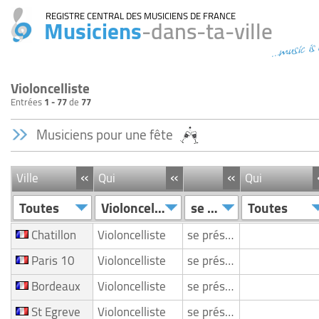
REGISTRE CENTRAL DES MUSICIENS DE FRANCE
Musiciens
-dans-ta-ville
...music is
Violoncelliste
Entrées
1 - 77
de
77
Musiciens pour une fête
«
«
«
Ville
Qui
Qui
Toutes
Violoncelliste
se présente
Toutes
Chatillon
Violoncelliste
se présente
Paris 10
Violoncelliste
se présente
Bordeaux
Violoncelliste
se présente
St Egreve
Violoncelliste
se présente