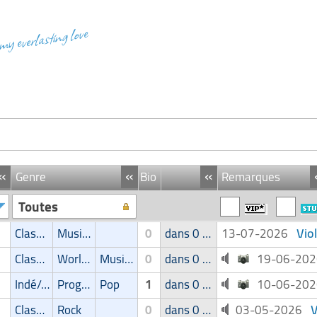
 my everlasting love
«
«
«
Genre
Bio
Remarques
Toutes
Viol
Classic
Musique de film
0
dans 0 groupe
13-07-2026
Classic
World Music
Musique de film
0
dans 0 groupe
19-06-20
Indé/Alternatif
Progressive
Pop
1
dans 0 groupe
10-06-20
V
Classic
Rock
0
dans 0 groupe
03-05-2026