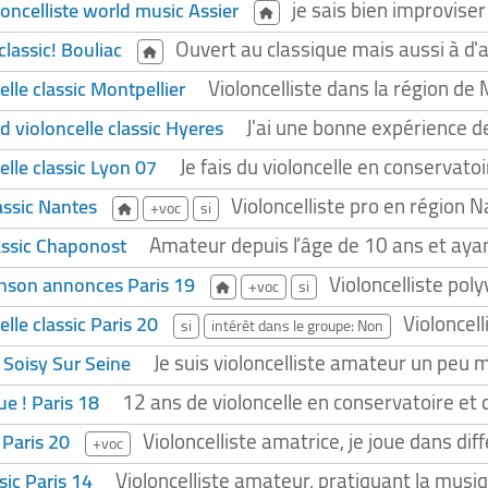
je sais bien improviser
loncelliste world music Assier
Ouvert au classique mais aussi à d'
classic! Bouliac
Violoncelliste dans la région de
lle classic Montpellier
J'ai une bonne expérience 
d violoncelle classic Hyeres
Je fais du violoncelle en conservato
lle classic Lyon 07
Violoncelliste pro en région 
assic Nantes
+voc
si
Amateur depuis l’âge de 10 ans et aya
lassic Chaponost
Violoncelliste poly
anson annonces Paris 19
+voc
si
Violoncel
lle classic Paris 20
si
intérêt dans le groupe: Non
Je suis violoncelliste amateur un peu m
c Soisy Sur Seine
12 ans de violoncelle en conservatoire et
ue ! Paris 18
Violoncelliste amatrice, je joue dans dif
 Paris 20
+voc
Violoncelliste amateur, pratiquant la musi
sic Paris 14