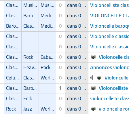
Violoncelliste cla
Classic
Musique de film
Musical
0
dans 0 groupe
VIOLONCELLE CLA
Classic
Baroque
Medieval music/renaissance
0
dans 0 groupe
Violoncelle baroq
Baroque
Classic
Medieval music/renaissance
0
dans 0 groupe
Violoncelle classi
Classic
0
dans 0 groupe
Violoncelle class
Classic
0
dans 0 groupe
Violoncelle cl
Classic
Rock
Cabaret/Variétés
0
dans 0 groupe
Annonces violonce
Classic
Heavy-Metal
Rock
0
dans 0 groupe
Violoncell
Celtique
Classic
World Music
0
dans 0 groupe
Violoncellist
Classic
Baroque
1
dans 0 groupe
violoncelliste clas
Classic
Folk
0
dans 0 groupe
violoncelle r
Rock
Jazz
World Music
0
dans 0 groupe