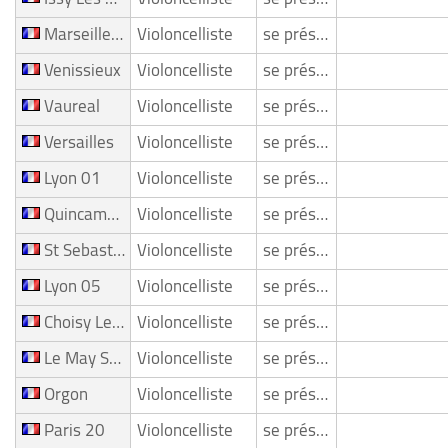
Marseille 07
Violoncelliste
se présente
Venissieux
Violoncelliste
se présente
Vaureal
Violoncelliste
se présente
Versailles
Violoncelliste
se présente
Lyon 01
Violoncelliste
se présente
Quincampoix
Violoncelliste
se présente
St Sebastien Sur Loire
Violoncelliste
se présente
Lyon 05
Violoncelliste
se présente
Choisy Le Roi
Violoncelliste
se présente
Le May Sur Evre
Violoncelliste
se présente
Orgon
Violoncelliste
se présente
Paris 20
Violoncelliste
se présente