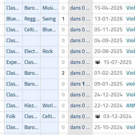
Vio
Classic
Baroque
Musique de film
0
dans 0 groupe
15-04-2026
Vio
Blues/Swing
Reggae/Ragga/Dub
Swing
1
dans 0 groupe
13-01-2026
Viol
Classic
Celtique
Blues/Swing
0
dans 0 groupe
05-11-2025
Viol
Classic
0
dans 0 groupe
04-09-2025
Vio
Classic
Electro
Rock
0
dans 0 groupe
20-08-2025
Experimental
Classic
0
dans 0 groupe
15-07-202
Viol
Classic
Baroque
2
dans 0 groupe
01-02-2025
vio
Classic
Baroque
0
dans
1
groupe
09-01-2025
Viol
Classic
0
dans 0 groupe
24-12-2024
ANN
Classic
Klezmer
World Music
0
dans 0 groupe
22-12-2024
Folk
Classic
Celtique
0
dans 0 groupe
03-12-202
Viol
Classic
Baroque
0
dans 0 groupe
25-10-2024