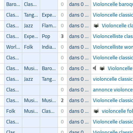
Violoncelle baro
Baroque
Classic
0
dans 0 groupe
Violoncelle classi
Classic
Tango/Samba
Experimental
0
dans 0 groupe
Violoncelle c
Classic
Jazz
Flamenco
0
dans 0 groupe
Violoncelliste cla
Classic
Experimental
Pop
3
dans 0 groupe
Violoncelliste wo
World Music
Folk
Indian/Oriental
0
dans 0 groupe
Violoncelle classi
Classic
0
dans 0 groupe
Violoncelle
Classic
Musique de film
Baroque
0
dans 0 groupe
violoncelle classi
Classic
Jazz
Tango/Samba
0
dans 0 groupe
annonce violoncel
Classic
0
dans 0 groupe
Violoncelle classi
Classic
Musique de film
Musical
2
dans 0 groupe
violoncelle fo
Folk
Musique de film
Classic
0
dans 0 groupe
Violoncelle class
Classic
0
dans 0 groupe
Violoncelle class
Classic
0
dans 0 groupe