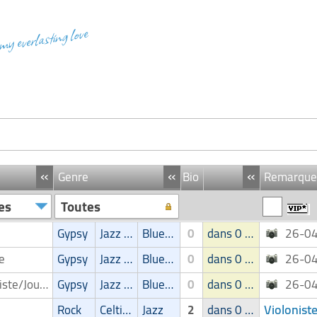
 my everlasting love
«
«
«
Genre
Bio
Remarque
es
Toutes
Gypsy
Jazz Manouche
Blues/Swing
0
dans 0 groupe
26-0
pe
Gypsy
Jazz Manouche
Blues/Swing
0
dans 0 groupe
26-0
Guitariste/Joueur de guitare
Gypsy
Jazz Manouche
Blues/Swing
0
dans 0 groupe
26-0
Violoniste
Rock
Celtique
Jazz
2
dans 0 groupe