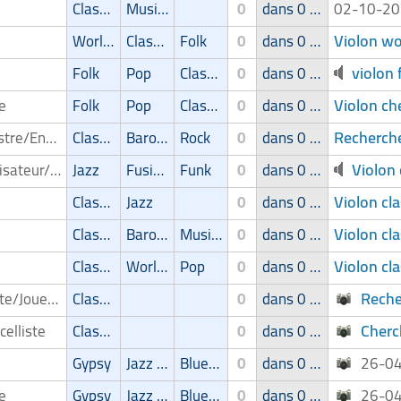
Classic
Musique de film
0
dans 0 groupe
02-10-2
Violon wo
World Music
Classic
Folk
0
dans 0 groupe
violon 
Folk
Pop
Classic
0
dans 0 groupe
Violon ch
pe
Folk
Pop
Classic
0
dans 0 groupe
Recherche
Orchestre/Ensemble
Classic
Baroque
Rock
0
dans 0 groupe
Violon 
Organisateur/ Possibilité d'entrée en scène
Jazz
Fusion
Funk
0
dans 0 groupe
Violon cla
Classic
Jazz
0
dans 0 groupe
Violon cla
Classic
Baroque
Musical
0
dans 0 groupe
Violon cl
Classic
World Music
Pop
0
dans 0 groupe
Reche
Pianiste/Joueur de piano
Classic
0
dans 0 groupe
Cherch
celliste
Classic
0
dans 0 groupe
Gypsy
Jazz Manouche
Blues/Swing
0
dans 0 groupe
26-0
pe
Gypsy
Jazz Manouche
Blues/Swing
0
dans 0 groupe
26-0