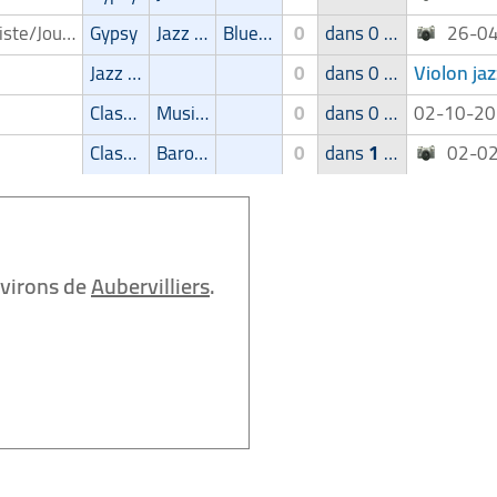
Guitariste/Joueur de guitare
Gypsy
Jazz Manouche
Blues/Swing
0
dans 0 groupe
26-0
Violon ja
Jazz Manouche
0
dans 0 groupe
Classic
Musique de film
0
dans 0 groupe
02-10-2
Classic
Baroque
0
dans
1
groupe
02-0
nvirons de
Aubervilliers
.