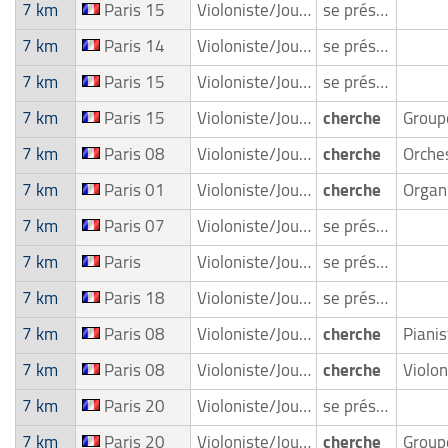
7 km
Paris 15
Violoniste/Joueur de violon
se présente
7 km
Paris 14
Violoniste/Joueur de violon
se présente
7 km
Paris 15
Violoniste/Joueur de violon
se présente
7 km
Paris 15
Violoniste/Joueur de violon
cherche
Grou
7 km
Paris 08
Violoniste/Joueur de violon
cherche
7 km
Paris 01
Violoniste/Joueur de violon
cherche
7 km
Paris 07
Violoniste/Joueur de violon
se présente
7 km
Paris
Violoniste/Joueur de violon
se présente
7 km
Paris 18
Violoniste/Joueur de violon
se présente
7 km
Paris 08
Violoniste/Joueur de violon
cherche
7 km
Paris 08
Violoniste/Joueur de violon
cherche
Violon
7 km
Paris 20
Violoniste/Joueur de violon
se présente
7 km
Paris 20
Violoniste/Joueur de violon
cherche
Grou