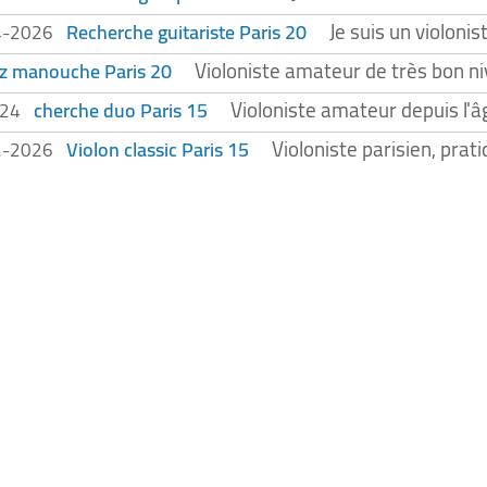
Je suis un violoni
Recherche guitariste Paris 20
4-2026
Violoniste amateur de très bon n
zz manouche Paris 20
Violoniste amateur depuis l'âge
cherche duo Paris 15
024
Violoniste parisien, pra
Violon classic Paris 15
2-2026