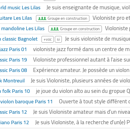
Je suis enseignante de musique, violo
rld music Les Lilas
Violoniste pro 
itare Les Lilas
Groupe en construction
Violoniste
 mandoline Les Lilas
Groupe en construction
Je suis violoniste de musiqu
n classic Bagnolet
+voc
si
violoniste jazz formé dans un centre d
jazz Paris 01
Violoniste professionnel autant à l'aise su
ssic Paris 19
Expérience amateur. Je possède un violon
ssic Paris 08
Je suis Violoniste, plusieurs années de vio
lk Montreuil
je joue du violon alto au sein du gropue 
 folk Paris 10
Ouverte à tout style différent
 violon baroque Paris 11
Je suis Violoniste amateur mais d'un nive
ssic Paris 12
Je suis Violoniste, à la recherche d'un(e)
iano Paris 12