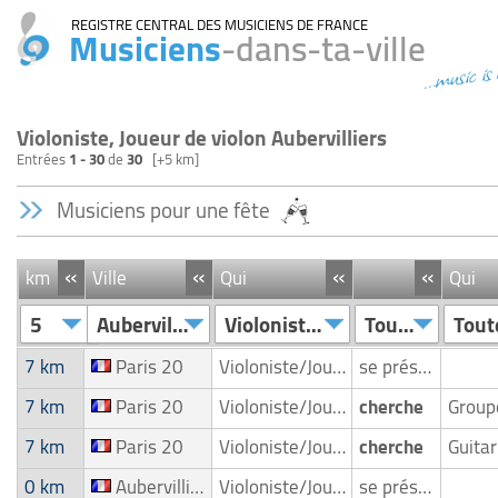
REGISTRE CENTRAL DES MUSICIENS DE FRANCE
Musiciens
-dans-ta-ville
...music is
Violoniste, Joueur de violon Aubervilliers
Entrées
1 - 30
de
30
[+5 km]
Musiciens pour une fête
«
«
«
«
km
Ville
Qui
Qui
5
Aubervilliers
Violoniste/Joueur de violon
Toutes
Tout
7 km
Paris 20
Violoniste/Joueur de violon
se présente
7 km
Paris 20
Violoniste/Joueur de violon
cherche
Grou
7 km
Paris 20
Violoniste/Joueur de violon
cherche
0 km
Aubervilliers
Violoniste/Joueur de violon
se présente