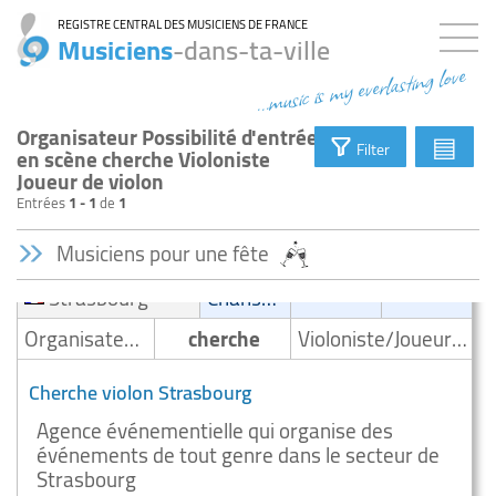
REGISTRE CENTRAL DES MUSICIENS DE FRANCE
Musiciens
-dans-ta-ville
...music is my everlasting love
Organisateur Possibilité d'entrée
▤
Filter
en scène cherche Violoniste
Joueur de violon
Entrées
1 - 1
de
1
Musiciens pour une fête
Strasbourg
Chanson
Organisateur/ Possibilité d'entrée en scène
cherche
Violoniste/Joueur de violon
Cherche violon Strasbourg
Agence événementielle qui organise des
événements de tout genre dans le secteur de
Strasbourg