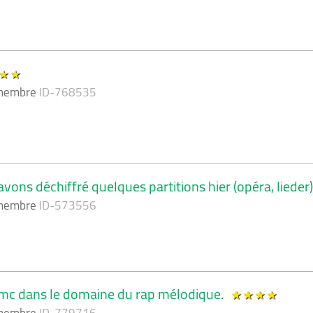
 membre
ID-768535
ons déchiffré quelques partitions hier (opéra, lieder
 membre
ID-573556
te mc dans le domaine du rap mélodique.