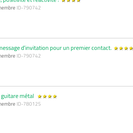
 membre
ID-790742
essage d'invitation pour un premier contact.
 membre
ID-790742
a guitare métal
 membre
ID-780125