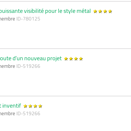
ne puissante visibilité pour le style métal
 membre
ID-780125
’écoute d’un nouveau projet
 membre
ID-519266
t inventif
 membre
ID-519266