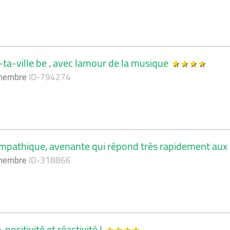
a-ville be , avec lamour de la musique
 membre
ID-794274
ympathique, avenante qui répond très rapidement aux 
 membre
ID-318866
positivité et réactivité !