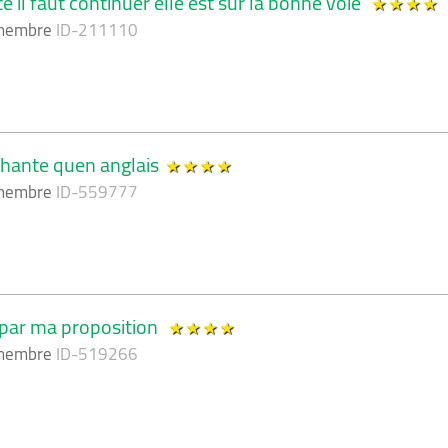
 il faut continuer elle est sur la bonne voie
 membre
ID-211110
hante quen anglais
 membre
ID-559777
é par ma proposition
 membre
ID-519266