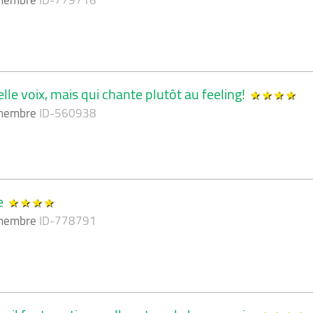
 membre
ID-779716
e voix, mais qui chante plutôt au feeling!
 membre
ID-560938
le
 membre
ID-778791