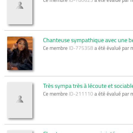
Ce membre
ID-780623
a été évalué par
Chanteuse sympathique avec une bell
Ce membre
ID-775358
a été évalué par
Très sympa très à lécoute et sociab
Ce membre
ID-211110
a été évalué par