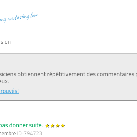
 my everlasting love
ision
siciens obtiennent répétitivement des commentaires 
eux.
prouvés!
 pas donner suite.
 membre
ID-794723